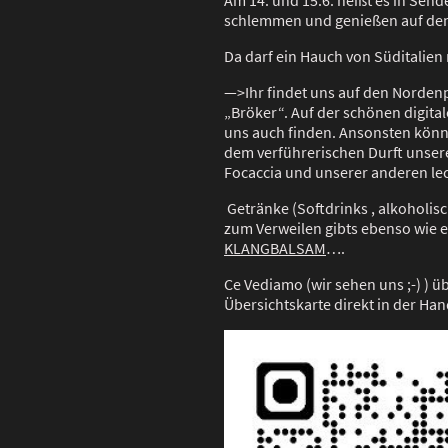
Am 14. und 15.6. heißt es in Sen
schlemmen und genießen auf d
Da darf ein Hauch von Süditalien 
—>Ihr findet uns auf den Norde
„Bröker“. Auf der schönen digital
uns auch finden. Ansonsten könnt
dem verführerischen Durft unsere
Focaccia und unserer anderen le
Getränke (Softdrinks , alkoholis
zum Verweilen gibts ebenso wie 
KLANGBALSAM
….
Ce Vediamo (wir sehen uns ;-) ) ü
Übersichtskarte direkt in der Ha