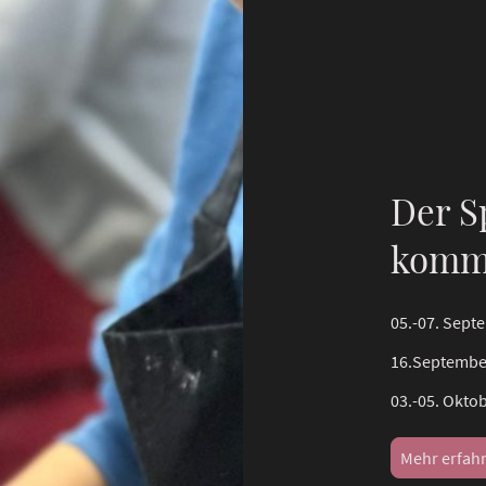
Der S
komm
05.-07. Sep
16.September
03.-05. Okto
Mehr erfah