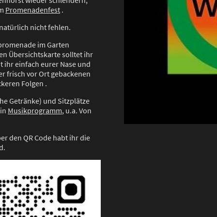
denhorst wieder schlendern,
em
Promenadenfest
.
natürlich nicht fehlen.
npromenade im Garten
en Übersichtskarte solltet ihr
 ihr einfach eurer Nase und
r frisch vor Ort gebackenen
ckeren Folgen .
che Getränke) und Sitzplätze
ein
Musikprogramm
, u.a. Von
ber den QR Code habt ihr die
nd.