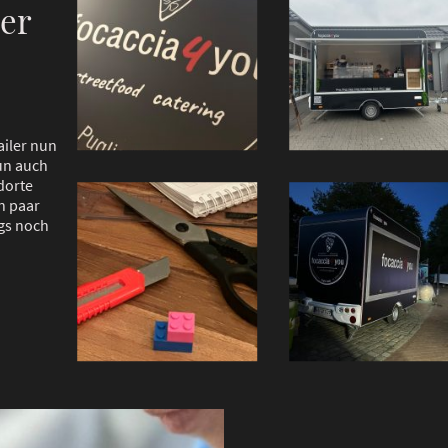
ler
iler nun
un auch
dorte
n paar
gs noch